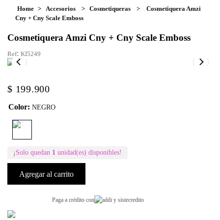
Accesorios
Cosmetiqueras
Cosmetiquera Amzi
Cny + Cny Scale Emboss
Cosmetiquera Amzi Cny + Cny Scale Emboss
:
KI5249
$
199
.
900
Color
:
NEGRO
¡Solo quedan
1
unidad(es) disponibles!
Agregar al carrito
Paga a crédito con