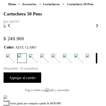
Accesorios
Cartucheras
Cartuchera 50 Pens
Cartuchera 50 Pens
:
KI3707
$
249
.
900
Color
:
AZUL CLARO
Disponible: 10 unidad(es)
Agregar al carrito
Paga a crédito con
Envíos gratis por compras a partir de $450.000