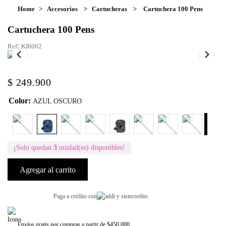
Accesorios
Cartucheras
Cartuchera 100 Pens
Cartuchera 100 Pens
:
KI6002
$
249
.
900
Color
:
AZUL OSCURO
¡Solo quedan
3
unidad(es) disponibles!
Agregar al carrito
Paga a crédito con
Envíos gratis por compras a partir de $450.000