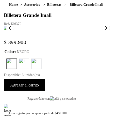
Accesorios
Billeteras
Billetera Grande Imali
Billetera Grande Imali
:
KI6379
$
399
.
900
Color
:
NEGRO
Disponible: 6 unidad(es)
Agregar al carrito
Paga a crédito con
Envíos gratis por compras a partir de $450.000