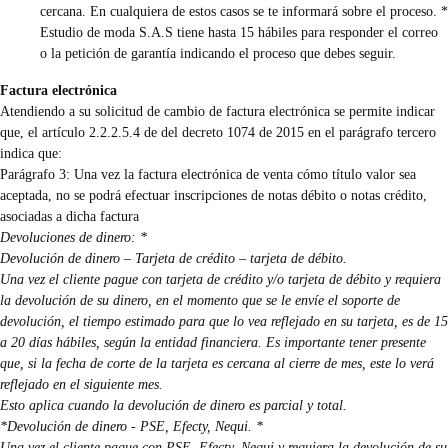
cercana. En cualquiera de estos casos se te informará sobre el proceso. *
Estudio de moda S.A.S tiene hasta 15 hábiles para responder el correo
o la petición de garantía indicando el proceso que debes seguir.
Factura electrónica
Atendiendo a su solicitud de cambio de factura electrónica se permite indicar
que, el artículo 2.2.2.5.4 de del decreto 1074 de 2015 en el parágrafo tercero
indica que:
Parágrafo 3: Una vez la factura electrónica de venta cómo título valor sea
aceptada, no se podrá efectuar inscripciones de notas débito o notas crédito,
asociadas a dicha factura
Devoluciones de dinero: *
Devolución de dinero – Tarjeta de crédito – tarjeta de débito.
Una vez el cliente pague con tarjeta de crédito y/o tarjeta de débito y requiera
la devolución de su dinero, en el momento que se le envíe el soporte de
devolución, el tiempo estimado para que lo vea reflejado en su tarjeta, es de 15
a 20 días hábiles, según la entidad financiera. Es importante tener presente
que, si la fecha de corte de la tarjeta es cercana al cierre de mes, este lo verá
reflejado en el siguiente mes.
Esto aplica cuando la devolución de dinero es parcial y total.
*Devolución de dinero - PSE, Efecty, Nequi. *
Una vez el cliente pague con PSE, Efecty, Nequi y requiera la devolución de su