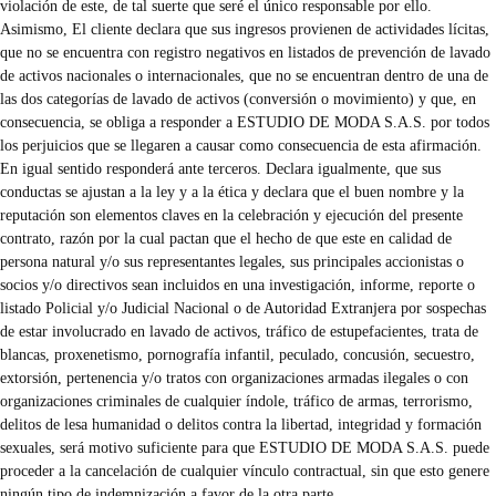
violación de este, de tal suerte que seré el único responsable por ello.
Asimismo, El cliente declara que sus ingresos provienen de actividades lícitas,
que no se encuentra con registro negativos en listados de prevención de lavado
de activos nacionales o internacionales, que no se encuentran dentro de una de
las dos categorías de lavado de activos (conversión o movimiento) y que, en
consecuencia, se obliga a responder a ESTUDIO DE MODA S.A.S. por todos
los perjuicios que se llegaren a causar como consecuencia de esta afirmación.
En igual sentido responderá ante terceros. Declara igualmente, que sus
conductas se ajustan a la ley y a la ética y declara que el buen nombre y la
reputación son elementos claves en la celebración y ejecución del presente
contrato, razón por la cual pactan que el hecho de que este en calidad de
persona natural y/o sus representantes legales, sus principales accionistas o
socios y/o directivos sean incluidos en una investigación, informe, reporte o
listado Policial y/o Judicial Nacional o de Autoridad Extranjera por sospechas
de estar involucrado en lavado de activos, tráfico de estupefacientes, trata de
blancas, proxenetismo, pornografía infantil, peculado, concusión, secuestro,
extorsión, pertenencia y/o tratos con organizaciones armadas ilegales o con
organizaciones criminales de cualquier índole, tráfico de armas, terrorismo,
delitos de lesa humanidad o delitos contra la libertad, integridad y formación
sexuales, será motivo suficiente para que ESTUDIO DE MODA S.A.S. puede
proceder a la cancelación de cualquier vínculo contractual, sin que esto genere
ningún tipo de indemnización a favor de la otra parte.