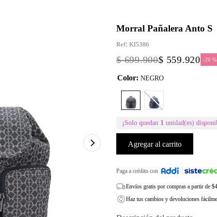
Morral Pañalera Anto S
:
KI5386
$
699
.
900
$
559
.
920
-
20 %
Color
:
NEGRO
¡Solo quedan
1
unidad(es) disponi
Agregar al carrito
Paga a crédito con
Envíos gratis por compras a partir de 
Haz tus cambios y devoluciones fácilm