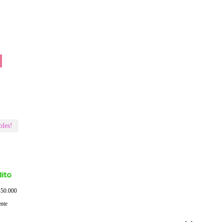
bles!
$450.000
ente