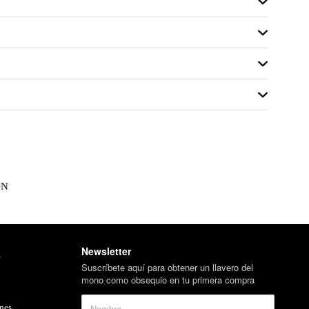
ON
Newsletter
l
Suscríbete aquí para obtener un llavero del
mono como obsequio en tu primera compra
nes