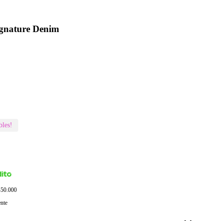
ignature Denim
bles!
$450.000
ente