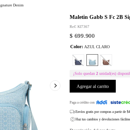
ignature Denim
Maletin Gabb S Fc 2B S
:
KI7367
$
699
.
900
Color
:
AZUL CLARO
¡Solo quedan
2
unidad(es) disponi
Agregar al carrito
Paga a crédito con
Envíos gratis por compras a partir de 
Haz tus cambios y devoluciones fácilm