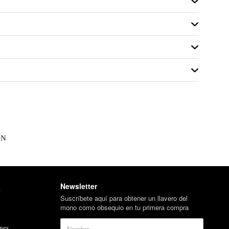
ON
Newsletter
l
Suscríbete aquí para obtener un llavero del
mono como obsequio en tu primera compra
nes