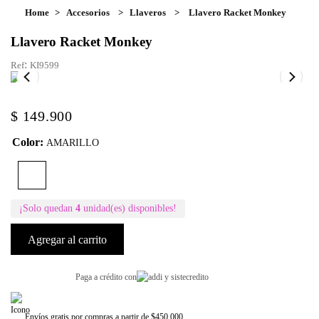
Accesorios
Llaveros
Llavero Racket Monkey
Llavero Racket Monkey
:
KI9599
$
149
.
900
Color
:
AMARILLO
¡Solo quedan
4
unidad(es) disponibles!
Agregar al carrito
Paga a crédito con
Envíos gratis por compras a partir de $450.000