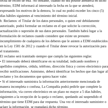
fecha de recibo de esta. No obstante, cuando no sea posible atenderla en dicho
término, EDM informará al interesado la fecha en la que se atenderá,
expresando los motivos de la demora, lo cual no podrá exceder los cinco (5)
días hábiles siguientes al vencimiento del término inicial.
b. Reclamos: el Titular de los datos personales, o quien esté debidamente
autorizado, podrá formular un reclamo en el que solicite la corrección,
actualización o supresión de sus datos personales. También habrá lugar a la
formulación de reclamos cuando considere que existe un presunto
incumplimiento de cualquiera de los deberes que le asisten a EDM establecidos
en la Ley 1581 de 2012 y cuando el Titular desee revocar la autorización para
el tratamiento.
El reclamo será tramitado siempre que cumpla las siguientes reglas:
• El interesado deberá identificarse en su totalidad, indicando nombres y
apellidos completos, cédula, teléfono, dirección física y correo electrónico para
recibir notificaciones. Asimismo, deberá identificar los hechos que dan lugar al
reclamo y los documentos que quiera hacer valer.
• Si el interesado suministra la información anteriormente mencionada de
manera incompleta o confusa, La Compañía podrá pedirle que complete la
información, vía correo electrónico en un plazo no mayor a 5 días hábiles,
siguientes a la recepción de la queja o reclamo, quedando así suspendido el
término que tiene EDM para dar respuesta. Una vez el interesado suministre o
aclare la información, se reanudará dicho término.