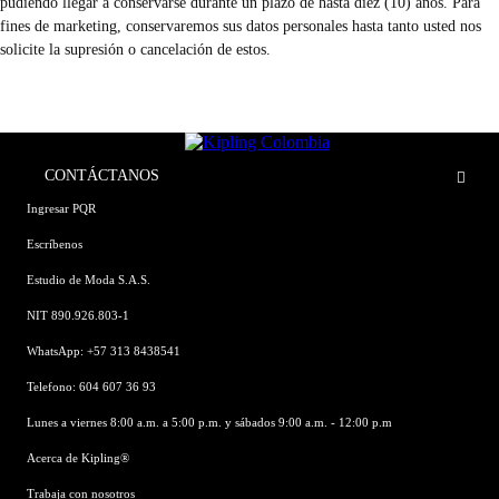
pudiendo llegar a conservarse durante un plazo de hasta diez (10) años. Para
fines de marketing, conservaremos sus datos personales hasta tanto usted nos
solicite la supresión o cancelación de estos.
CONTÁCTANOS
Ingresar PQR
Escríbenos
Estudio de Moda S.A.S.
NIT 890.926.803-1
WhatsApp: +57 313 8438541
Telefono: 604 607 36 93
Lunes a viernes 8:00 a.m. a 5:00 p.m. y sábados 9:00 a.m. - 12:00 p.m
Acerca de Kipling®
Trabaja con nosotros