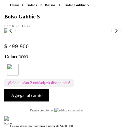
Bolsos
Bolsos
Bolso Gabbie S
Bolso Gabbie S
:
KI2531Z33
$
499
.
900
Color
:
ROJO
¡Solo quedan
2
unidad(es) disponibles!
Agregar al carrito
Paga a crédito con
Envíos gratis por compras a partir de $450.000