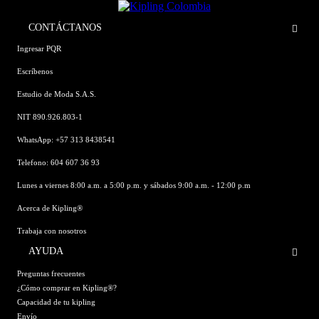
CONTÁCTANOS
Ingresar PQR
Escríbenos
Estudio de Moda S.A.S.
NIT 890.926.803-1
WhatsApp: +57 313 8438541
Telefono: 604 607 36 93
Lunes a viernes 8:00 a.m. a 5:00 p.m. y sábados 9:00 a.m. - 12:00 p.m
Acerca de Kipling®
Trabaja con nosotros
AYUDA
Preguntas frecuentes
¿Cómo comprar en Kipling®?
Capacidad de tu kipling
Envío