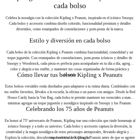
cada bolso
Celebra la nostalgia con la colección Kipling x Peanuts, inspirada en el icónico Snoopy.
Cada bolso y accesorio combina diseño colorido, funcionalidad premium y detalles
divertidos, como estampados de constelaciones y pom-poms de la marca.
Estilo y diversión en cada bolso
Cada bolso de la colección Kipling x Peanuts combina funcionalidad, comodidad y un
toque juguetón. Con estampados de constelaciones, pom-poms icónicos y detalles de
Snoopy y Woodstock, cada pieza es perfecta para acompañarte en tu día a día, agregar
color y alegría a tus outfits, y mantener tus cosas organizadas de forma práctica y
Cómo llevar tus bolsos Kipling x Peanuts
divertida.
Estos bolsos versátiles están diseñados para adaptarse a tu rutina diaria. Combínalos con
tus outfits favoritos, llévalos a la escuela, la oficina o un paseo con amigos. Desde la Red
House Cardy hasta la Van Bag, cada bolso te permite mantener tus esenciales a mano
mientras agregas un toque juguetón y nostálgico inspirado en Snoopy y los Peanuts.
Celebrando los 75 años de Peanuts
En honor al 75º aniversario de Peanuts, Kipling trae una colección que rinde homenaje al
icónico Snoopy y a todo su universo. Cada bolso y accesorio captura la diversión, la
creatividad y la magia nostálgica de estos personajes atemporales, llevando alegría y un
Explora la colección, descubre tus favoritos de Kipling x Peanuts antes de que se agoten
toque celestial a tu día a día.