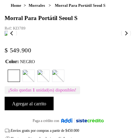
Morrales
Morral Para Portátil Seoul S
Morral Para Portátil Seoul S
:
KI3789
$
549
.
900
Color
:
NEGRO
¡Solo quedan
1
unidad(es) disponibles!
Agregar al carrito
Paga a crédito con
Envíos gratis por compras a partir de $450.000