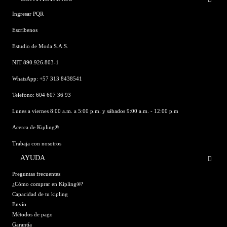
Ingresar PQR
Escríbenos
Estudio de Moda S.A.S.
NIT 890.926.803-1
WhatsApp: +57 313 8438541
Telefono: 604 607 36 93
Lunes a viernes 8:00 a.m. a 5:00 p.m. y sábados 9:00 a.m. - 12:00 p.m
Acerca de Kipling®
Trabaja con nosotros
AYUDA
Preguntas frecuentes
¿Cómo comprar en Kipling®?
Capacidad de tu kipling
Envío
Métodos de pago
Garantía