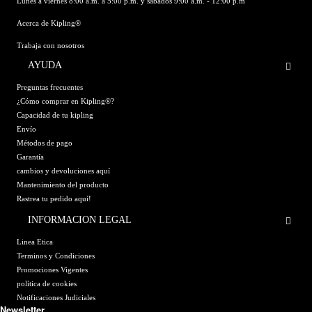
Lunes a viernes 8:00 a.m. a 5:00 p.m. y sábados 9:00 a.m. - 12:00 p.m
Acerca de Kipling®
Trabaja con nosotros
AYUDA
Preguntas frecuentes
¿Cómo comprar en Kipling®?
Capacidad de tu kipling
Envío
Métodos de pago
Garantía
cambios y devoluciones aquí
Mantenimiento del producto
Rastrea tu pedido aquí!
INFORMACION LEGAL
Linea Etica
Terminos y Condiciones
Promociones Vigentes
política de cookies
Notificaciones Judiciales
Newsletter