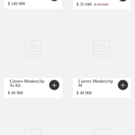
$
149
.
900
$
35
.
940
$
59
.
900
-
40 %
Llavero Monkeyclip 
Llavero Monkeyclip 
Xs Kh
M
$
49
.
900
$
49
.
900