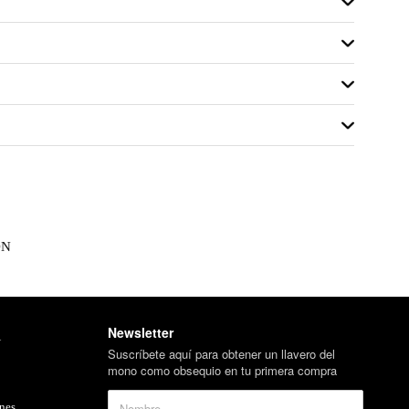
ON
Newsletter
l
Suscríbete aquí para obtener un llavero del
mono como obsequio en tu primera compra
nes