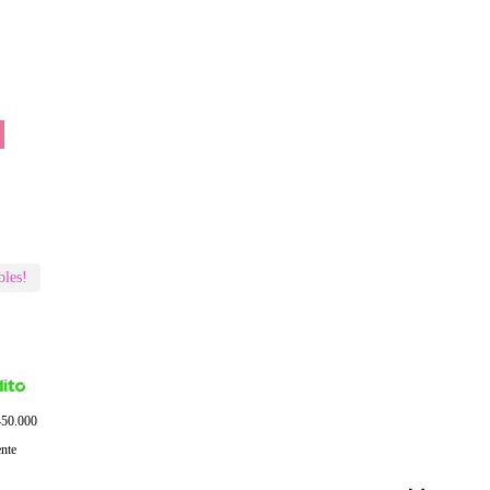
bles!
$450.000
ente