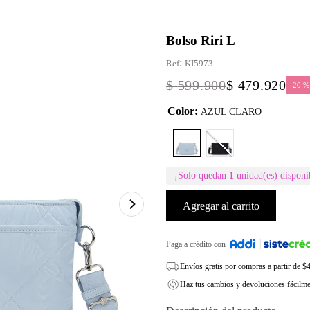
Bolso Riri L
:
KI5973
$
599
.
900
$
479
.
920
-
20 %
Color
:
AZUL CLARO
¡Solo quedan
1
unidad(es) disponi
Agregar al carrito
Paga a crédito con
Envíos gratis por compras a partir de 
Haz tus cambios y devoluciones fácilm