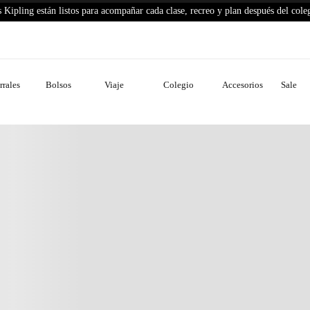
 Kipling están listos para acompañar cada clase, recreo y plan después del cole
No disponible
Paga a crédito con
rales
Bolsos
Viaje
Colegio
Accesorios
Sale
Envíos gratis por compras a partir de 
Haz tus cambios y devoluciones fácilm
Descripción del producto
Detalles del producto
Cuidados de prenda
Más información
COMPARTE TUS #KIPLINGLIVELIGHT MOMENTS
AZTE UNA FOTO CON TU BOLSO KIPLING® Y COMPÁRTELA C