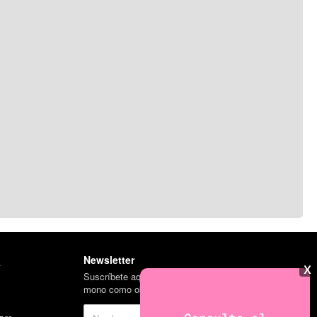
Newsletter
l
X
Suscríbete aquí para obtener un llavero del
mono como obsequio en tu primera compra