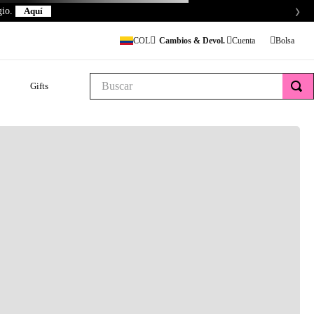
›
gio.
Aquí
Cambios & Devol.
COL
Buscar
Gifts
$450.000
ente
ON