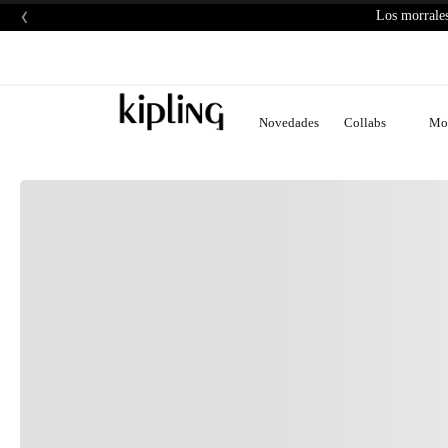
‹
Los morrales
Novedades
Collabs
Mor
H