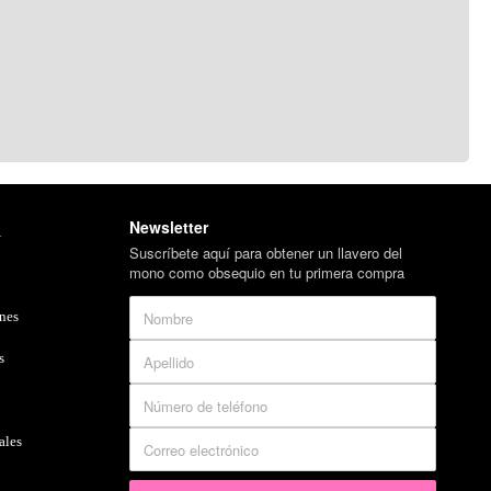
Newsletter
l
Suscríbete aquí para obtener un llavero del
mono como obsequio en tu primera compra
nes
s
ales