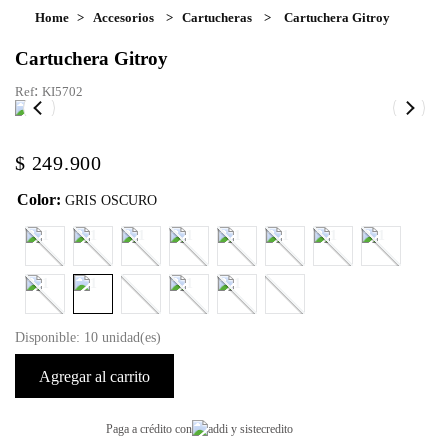
Accesorios
Cartucheras
Cartuchera Gitroy
Cartuchera Gitroy
:
KI5702
$
249
.
900
Color
:
GRIS OSCURO
Disponible: 10 unidad(es)
Agregar al carrito
Paga a crédito con