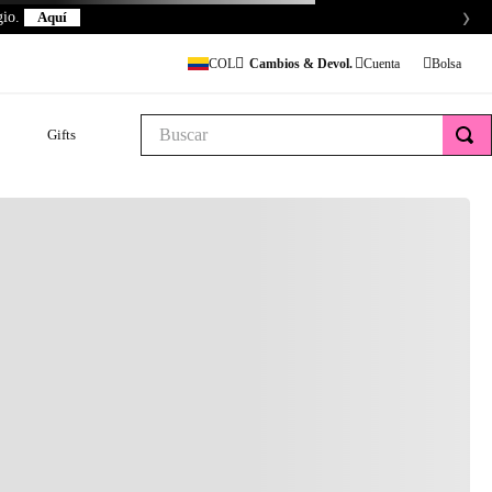
›
gio.
Aquí
Cambios & Devol.
COL
Buscar
Gifts
$450.000
ente
ON