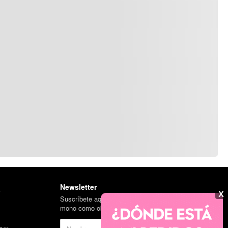
Newsletter
l
X
Suscríbete aquí para obtener un llavero del
mono como obsequio en tu primera compra