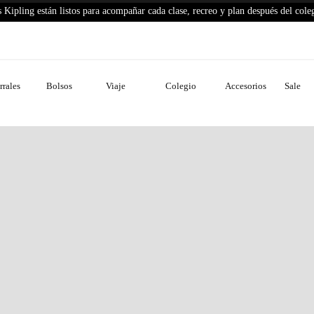
 Kipling están listos para acompañar cada clase, recreo y plan después del cole
No disponible
Paga a crédito con
rales
Bolsos
Viaje
Colegio
Accesorios
Sale
Envíos gratis por compras a partir de 
Haz tus cambios y devoluciones fácilm
Descripción del producto
Detalles del producto
Cuidados de prenda
Más información
COMPARTE TUS #KIPLINGLIVELIGHT MOMENTS
AZTE UNA FOTO CON TU BOLSO KIPLING® Y COMPÁRTELA C