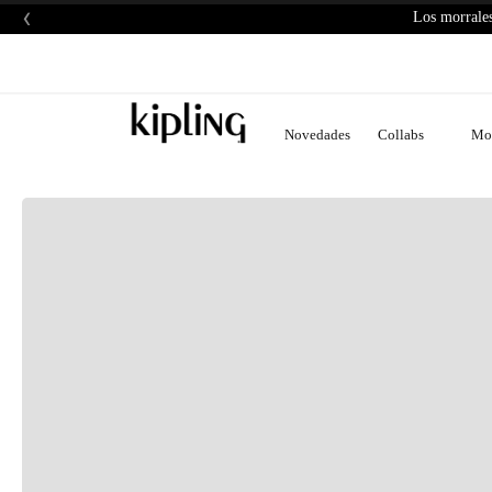
‹
Los morrales
Novedades
Collabs
Mor
H