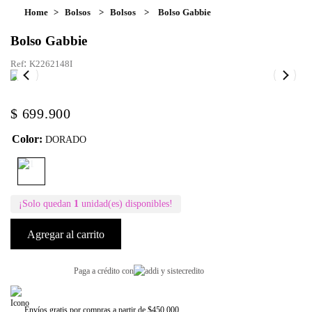
Bolsos
Bolsos
Bolso Gabbie
Bolso Gabbie
:
K2262148I
$
699
.
900
Color
:
DORADO
¡Solo quedan
1
unidad(es) disponibles!
Agregar al carrito
Paga a crédito con
Envíos gratis por compras a partir de $450.000