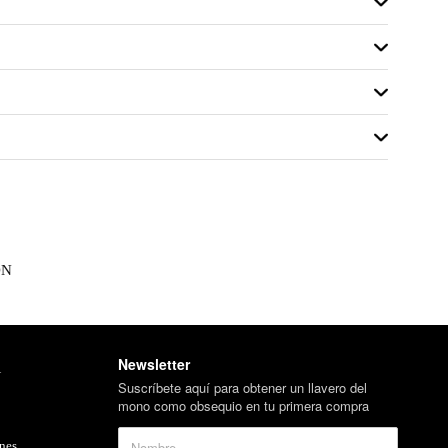
ON
Newsletter
l
Suscríbete aquí para obtener un llavero del
mono como obsequio en tu primera compra
nes