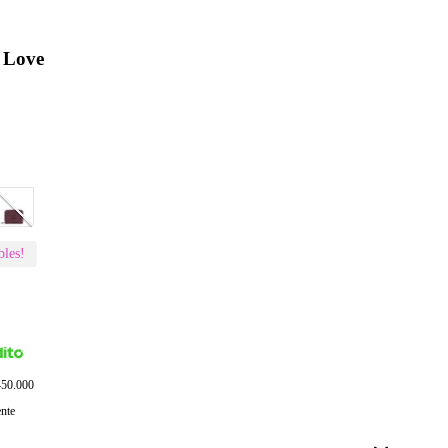
 Love
bles!
$450.000
ente