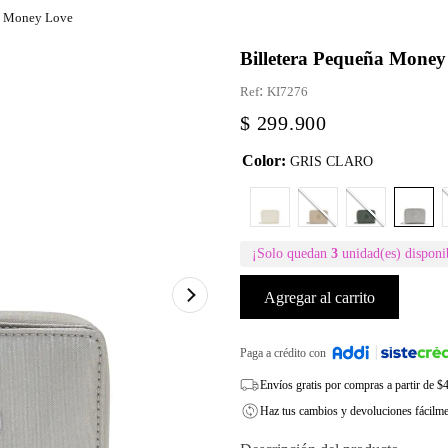
ña Money Love
Billetera Pequeña Money
:
KI7276
$
299
.
900
Color
:
GRIS CLARO
¡Solo quedan
3
unidad(es) disponi
Agregar al carrito
Paga a crédito con
Envíos gratis por compras a partir de 
Haz tus cambios y devoluciones fácilm