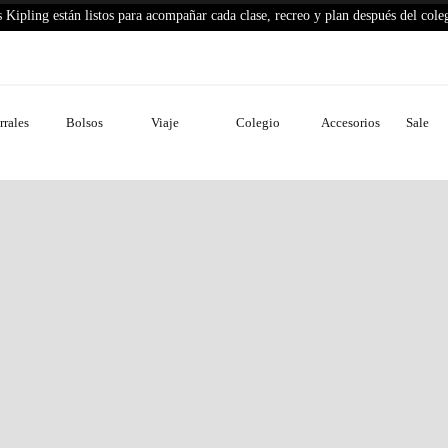
 Kipling están listos para acompañar cada clase, recreo y plan después del cole
No disponible
Paga a crédito con
rales
Bolsos
Viaje
Colegio
Accesorios
Sale
Envíos gratis por compras a partir de 
Haz tus cambios y devoluciones fácilm
Descripción del producto
Detalles del producto
Cuidados de prenda
Más información
COMPARTE TUS #KIPLINGLIVELIGHT MOMENTS
AZTE UNA FOTO CON TU BOLSO KIPLING® Y COMPÁRTELA C