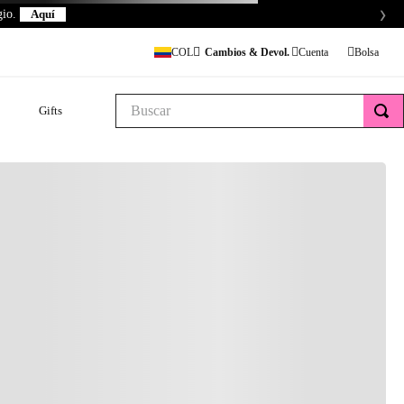
›
gio.
Aquí
Cambios & Devol.
COL
Buscar
Gifts
$450.000
ente
ON