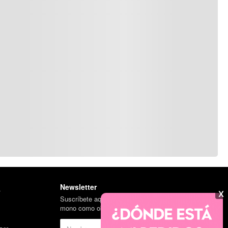
Newsletter
l
X
Suscríbete aquí para obtener un llavero del
mono como obsequio en tu primera compra