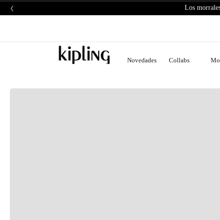
‹
Los morrales
Novedades
Collabs
Mor
H